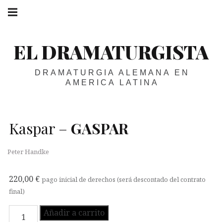
Skip
Main
navigation
to
Menu
content
EL DRAMATURGISTA
DRAMATURGIA ALEMANA EN
AMERICA LATINA
Kaspar –
GASPAR
Peter Handke
220,00
€
pago inicial de derechos (será descontado del contrato
final)
Kaspar
Añadir a carrito