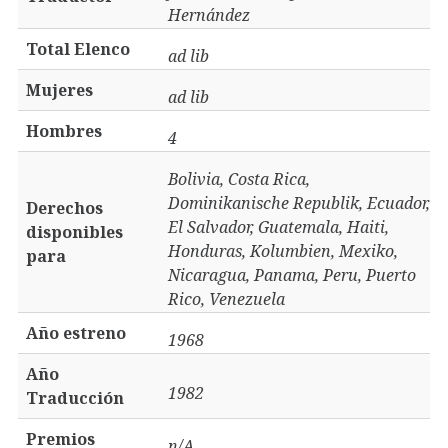
Hernández
Total Elenco
ad lib
Mujeres
ad lib
Hombres
4
Bolivia, Costa Rica,
Dominikanische Republik, Ecuador,
Derechos
El Salvador, Guatemala, Haiti,
disponibles
Honduras, Kolumbien, Mexiko,
para
Nicaragua, Panama, Peru, Puerto
Rico, Venezuela
Año estreno
1968
Año
1982
Traducción
Premios
n/A