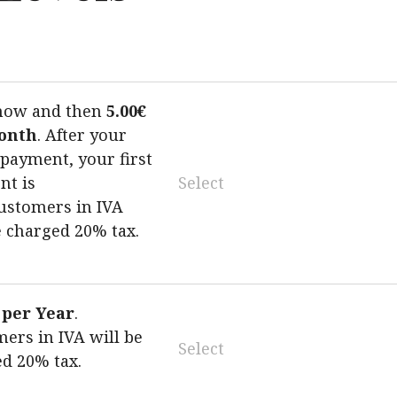
Action
ow and then
5.00€
onth
. After your
l payment, your first
Select
nt is
ustomers in IVA
e charged 20% tax.
 per Year
.
ers in IVA will be
Select
d 20% tax.