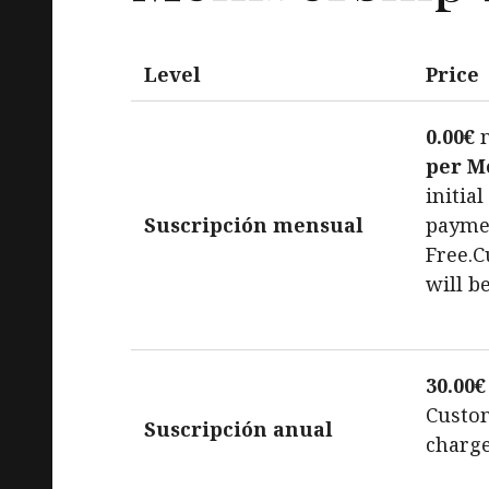
Level
Price
0.00€
n
per M
initia
Suscripción mensual
payme
Free.C
will b
30.00€
Custom
Suscripción anual
charge