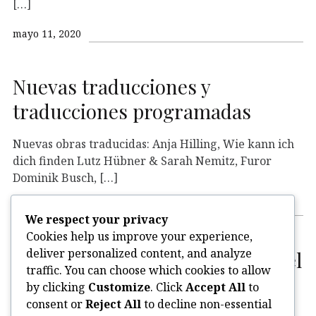
[…]
mayo 11, 2020
Nuevas traducciones y
traducciones programadas
Nuevas obras traducidas: Anja Hilling, Wie kann ich
dich finden Lutz Hübner & Sarah Nemitz, Furor
Dominik Busch, […]
enero 19, 2020
We respect your privacy
Cookies help us improve your experience,
deliver personalized content, and analyze
Peter Handke gana premio nobel
traffic. You can choose which cookies to allow
by clicking
Customize
. Click
Accept All
to
Peter Handke gana premio nobel 2019.
consent or
Reject All
to decline non-essential