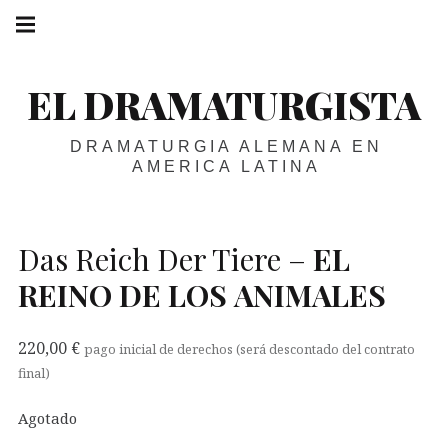
Skip
Main
navigation
to
Menu
content
EL DRAMATURGISTA
DRAMATURGIA ALEMANA EN
AMERICA LATINA
Das Reich Der Tiere –
EL
REINO
DE
LOS
ANIMALES
220,00
€
pago inicial de derechos (será descontado del contrato
final)
Agotado