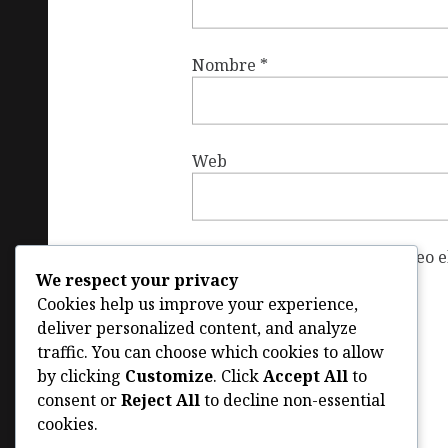
Nombre
*
Web
Guardar mi nombre, correo el
We respect your privacy
vez que haga un comentario.
Cookies help us improve your experience,
deliver personalized content, and analyze
traffic. You can choose which cookies to allow
by clicking
Customize
. Click
Accept All
to
consent or
Reject All
to decline non-essential
cookies.