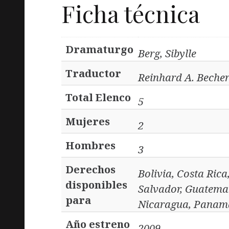
Ficha técnica
Dramaturgo
Berg, Sibylle
Traductor
Reinhard A. Beche
Total Elenco
5
Mujeres
2
Hombres
3
Derechos
Bolivia, Costa Ric
disponibles
Salvador, Guatemal
para
Nicaragua, Panama
Año estreno
2009