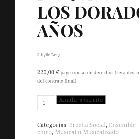
LOS
DORAD
AÑOS
Sibylle Berg
220,00
€
pago inicial de derechos (será desc
del contrato final)
Die
Añadir a carrito
Goldenen
Letzten
Jahre
Categorías:
Brecha Social
,
Ensemble
-
chico
,
Musical o Musicalizado
LOS