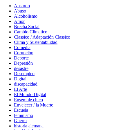
Absurdo
Abuso
Alcoholismo
Amor
Brecha Social
Cambio Climatico
Classico / Adaptación Classico
Clima y Sustentabilidad
Comedia
Corupción
Deporte
Depresión
desastre
Desempleo
Digital
discapacidad
El Arte
El Mundo Digital
Ensemble chico
Envejecer / la Muerte
Escuela
feminismo
Guerra
historia alemana