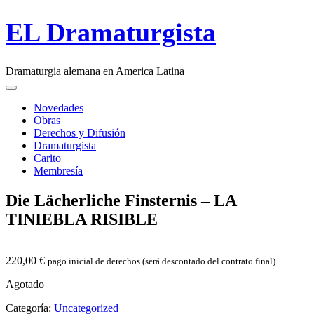
Skip
EL Dramaturgista
to
content
Dramaturgia alemana en America Latina
Main
Menu
navigation
Novedades
Obras
Derechos y Difusión
Dramaturgista
Carito
Membresía
Die Lächerliche Finsternis –
LA
TINIEBLA
RISIBLE
220,00
€
pago inicial de derechos (será descontado del contrato final)
Agotado
Categoría:
Uncategorized