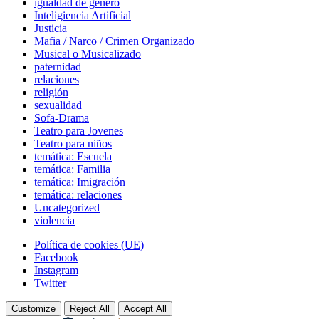
igualdad de género
Inteligiencia Artificial
Justicia
Mafia / Narco / Crimen Organizado
Musical o Musicalizado
paternidad
relaciones
religión
sexualidad
Sofa-Drama
Teatro para Jovenes
Teatro para niños
temática: Escuela
temática: Familia
temática: Imigración
temática: relaciones
Uncategorized
violencia
Footer
Política de cookies (UE)
navigation
Facebook
Instagram
Twitter
Customize
Reject All
Accept All