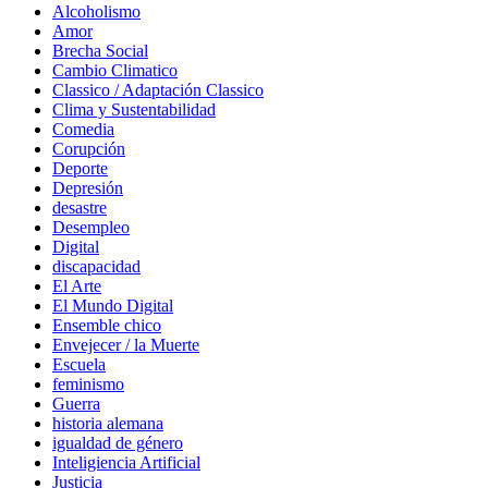
Alcoholismo
Amor
Brecha Social
Cambio Climatico
Classico / Adaptación Classico
Clima y Sustentabilidad
Comedia
Corupción
Deporte
Depresión
desastre
Desempleo
Digital
discapacidad
El Arte
El Mundo Digital
Ensemble chico
Envejecer / la Muerte
Escuela
feminismo
Guerra
historia alemana
igualdad de género
Inteligiencia Artificial
Justicia