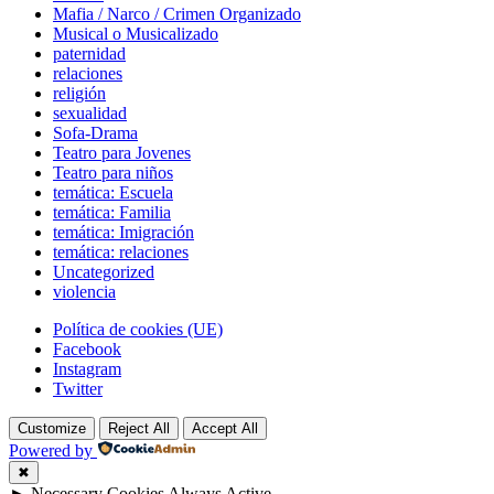
Mafia / Narco / Crimen Organizado
Musical o Musicalizado
paternidad
relaciones
religión
sexualidad
Sofa-Drama
Teatro para Jovenes
Teatro para niños
temática: Escuela
temática: Familia
temática: Imigración
temática: relaciones
Uncategorized
violencia
Footer
Política de cookies (UE)
navigation
Facebook
Instagram
Twitter
Customize
Reject All
Accept All
Powered by
✖
►
Necessary Cookies
Always Active