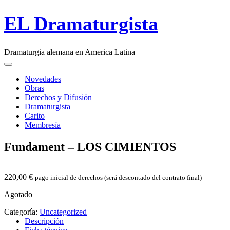
Skip
EL Dramaturgista
to
content
Dramaturgia alemana en America Latina
Main
Menu
navigation
Novedades
Obras
Derechos y Difusión
Dramaturgista
Carito
Membresía
Fundament –
LOS
CIMIENTOS
220,00
€
pago inicial de derechos (será descontado del contrato final)
Agotado
Categoría:
Uncategorized
Descripción