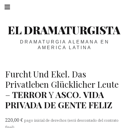
Skip
Main
navigation
to
Menu
content
EL DRAMATURGISTA
DRAMATURGIA ALEMANA EN
AMERICA LATINA
Furcht Und Ekel. Das
Privatleben Glücklicher Leute
–
TERROR
Y
ASCO
.
VIDA
PRIVADA
DE
GENTE
FELIZ
220,00
€
pago inicial de derechos (será descontado del contrato
final)