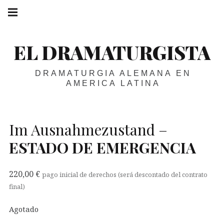
Skip
Main
navigation
to
Menu
content
EL DRAMATURGISTA
DRAMATURGIA ALEMANA EN
AMERICA LATINA
Im Ausnahmezustand –
ESTADO
DE
EMERGENCIA
220,00
€
pago inicial de derechos (será descontado del contrato
final)
Agotado