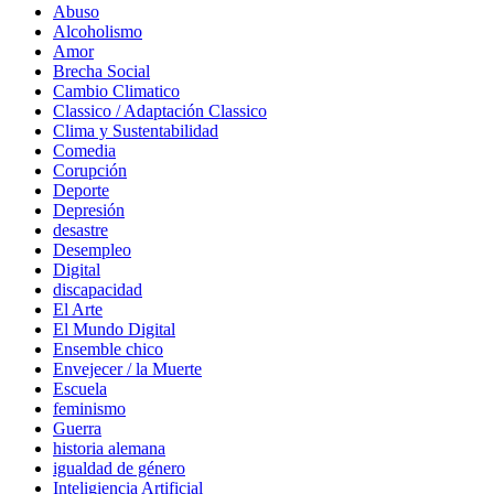
Abuso
Alcoholismo
Amor
Brecha Social
Cambio Climatico
Classico / Adaptación Classico
Clima y Sustentabilidad
Comedia
Corupción
Deporte
Depresión
desastre
Desempleo
Digital
discapacidad
El Arte
El Mundo Digital
Ensemble chico
Envejecer / la Muerte
Escuela
feminismo
Guerra
historia alemana
igualdad de género
Inteligiencia Artificial