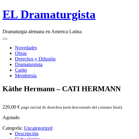
Skip
EL Dramaturgista
to
content
Dramaturgia alemana en America Latina
Main
Menu
navigation
Novedades
Obras
Derechos y Difusión
Dramaturgista
Carito
Membresía
Käthe Hermann –
CATI
HERMANN
220,00
€
pago inicial de derechos (será descontado del contrato final)
Agotado
Categoría:
Uncategorized
Descripción