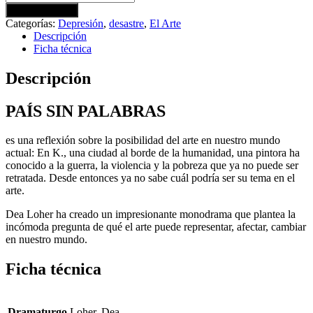
Ohne
Añadir a carrito
Worte
Categorías:
Depresión
,
desastre
,
El Arte
-
Descripción
PAÍS
Ficha técnica
SIN
PALABRAS
Descripción
cantidad
PAÍS SIN PALABRAS
es una reflexión sobre la posibilidad del arte en nuestro mundo
actual: En K., una ciudad al borde de la humanidad, una pintora ha
conocido a la guerra, la violencia y la pobreza que ya no puede ser
retratada. Desde entonces ya no sabe cuál podría ser su tema en el
arte.
Dea Loher ha creado un impresionante monodrama que plantea la
incómoda pregunta de qué el arte puede representar, afectar, cambiar
en nuestro mundo.
Ficha técnica
Dramaturgo
Loher, Dea