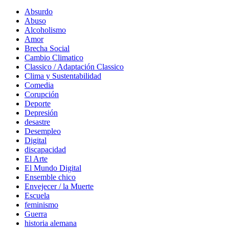
Absurdo
Abuso
Alcoholismo
Amor
Brecha Social
Cambio Climatico
Classico / Adaptación Classico
Clima y Sustentabilidad
Comedia
Corupción
Deporte
Depresión
desastre
Desempleo
Digital
discapacidad
El Arte
El Mundo Digital
Ensemble chico
Envejecer / la Muerte
Escuela
feminismo
Guerra
historia alemana