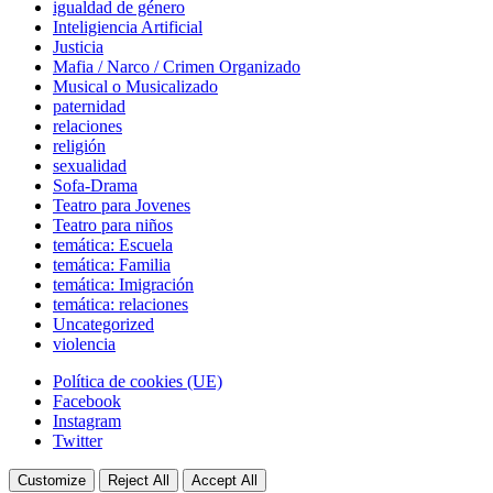
igualdad de género
Inteligiencia Artificial
Justicia
Mafia / Narco / Crimen Organizado
Musical o Musicalizado
paternidad
relaciones
religión
sexualidad
Sofa-Drama
Teatro para Jovenes
Teatro para niños
temática: Escuela
temática: Familia
temática: Imigración
temática: relaciones
Uncategorized
violencia
Footer
Política de cookies (UE)
navigation
Facebook
Instagram
Twitter
Customize
Reject All
Accept All