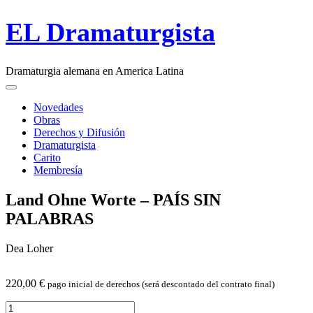
Skip
EL Dramaturgista
to
content
Dramaturgia alemana en America Latina
Main
Menu
navigation
Novedades
Obras
Derechos y Difusión
Dramaturgista
Carito
Membresía
Land Ohne Worte –
PAÍS
SIN
PALABRAS
Dea Loher
220,00
€
pago inicial de derechos (será descontado del contrato final)
Land