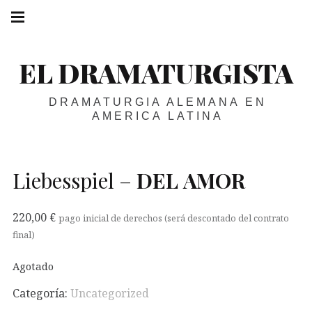
Skip
Main
navigation
to
Menu
content
EL DRAMATURGISTA
DRAMATURGIA ALEMANA EN
AMERICA LATINA
Liebesspiel –
DEL
AMOR
220,00
€
pago inicial de derechos (será descontado del contrato
final)
Agotado
Categoría:
Uncategorized