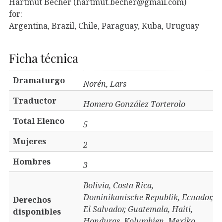
Hartmut Becher (hartmut.becher@gmail.com)
for:
Argentina, Brazil, Chile, Paraguay, Kuba, Uruguay
Ficha técnica
Dramaturgo
Norén, Lars
Traductor
Homero González Torterolo
Total Elenco
5
Mujeres
2
Hombres
3
Bolivia, Costa Rica,
Dominikanische Republik, Ecuador,
Derechos
El Salvador, Guatemala, Haiti,
disponibles
Honduras, Kolumbien, Mexiko,