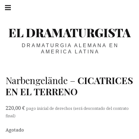
Skip
Main
navigation
to
Menu
content
EL DRAMATURGISTA
DRAMATURGIA ALEMANA EN
AMERICA LATINA
Narbengelände –
CICATRICES
EN
EL
TERRENO
220,00
€
pago inicial de derechos (será descontado del contrato
final)
Agotado