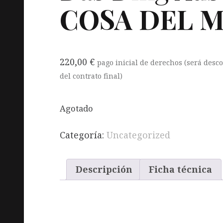
COSA
DEL
M
220,00
€
pago inicial de derechos (será desc
del contrato final)
Agotado
Categoría:
Uncategorized
Descripción
Ficha técnica