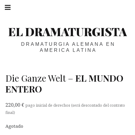
Skip
Main
navigation
to
Menu
content
EL DRAMATURGISTA
DRAMATURGIA ALEMANA EN
AMERICA LATINA
Die Ganze Welt –
EL
MUNDO
ENTERO
220,00
€
pago inicial de derechos (será descontado del contrato
final)
Agotado