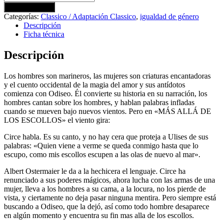
Den
Añadir a carrito
Klippen
Categorías:
Classico / Adaptación Classico
,
igualdad de género
-
Descripción
MÁS
Ficha técnica
ALLÁ
DE
Descripción
LOS
ESCOLLOS
cantidad
Los hombres son marineros, las mujeres son criaturas encantadoras
y el cuento occidental de la magia del amor y sus antídotos
comienza con Odiseo. Él convierte su historia en su narración, los
hombres cantan sobre los hombres, y hablan palabras infladas
cuando se mueven bajo nuevos vientos. Pero en «MÁS ALLÁ DE
LOS ESCOLLOS» el viento gira:
Circe habla. Es su canto, y no hay cera que proteja a Ulises de sus
palabras: «Quien viene a verme se queda conmigo hasta que lo
escupo, como mis escollos escupen a las olas de nuevo al mar».
Albert Ostermaier le da a la hechicera el lenguaje. Circe ha
renunciado a sus poderes mágicos, ahora lucha con las armas de una
mujer, lleva a los hombres a su cama, a la locura, no los pierde de
vista, y ciertamente no deja pasar ninguna mentira. Pero siempre está
buscando a Odiseo, que la dejó, así como todo hombre desaparece
en algún momento y encuentra su fin mas alla de los escollos.