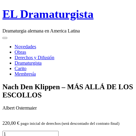
Skip
EL Dramaturgista
to
content
Dramaturgia alemana en America Latina
Main
Menu
navigation
Novedades
Obras
Derechos y Difusión
Dramaturgista
Carito
Membresía
Nach Den Klippen –
MÁS
ALLÁ
DE
LOS
ESCOLLOS
Albert Ostermaier
220,00
€
pago inicial de derechos (será descontado del contrato final)
Nach