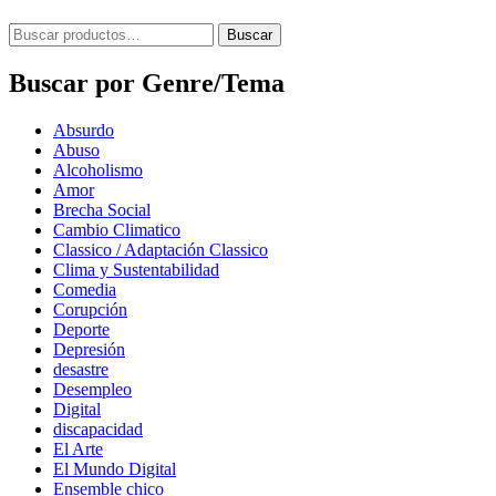
Buscar
Buscar
por:
Buscar por Genre/Tema
Absurdo
Abuso
Alcoholismo
Amor
Brecha Social
Cambio Climatico
Classico / Adaptación Classico
Clima y Sustentabilidad
Comedia
Corupción
Deporte
Depresión
desastre
Desempleo
Digital
discapacidad
El Arte
El Mundo Digital
Ensemble chico