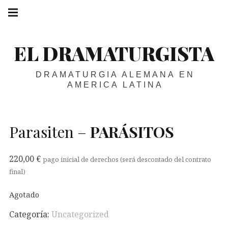
Skip
Main
navigation
to
Menu
content
EL DRAMATURGISTA
DRAMATURGIA ALEMANA EN
AMERICA LATINA
Parasiten –
PARÁSITOS
220,00
€
pago inicial de derechos (será descontado del contrato
final)
Agotado
Categoría:
Uncategorized