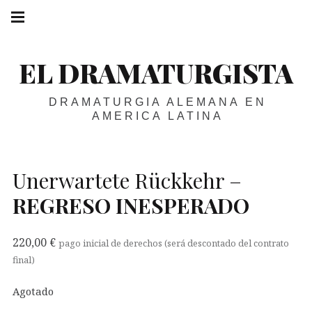
Skip
Main
navigation
to
Menu
content
EL DRAMATURGISTA
DRAMATURGIA ALEMANA EN
AMERICA LATINA
Unerwartete Rückkehr –
REGRESO
INESPERADO
220,00
€
pago inicial de derechos (será descontado del contrato
final)
Agotado