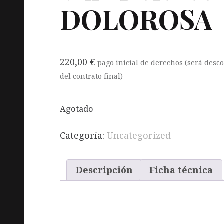
DOLOROSA
220,00
€
pago inicial de derechos (será desc
del contrato final)
Agotado
Categoría:
Uncategorized
Descripción
Ficha técnica