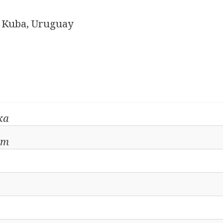
y, Kuba, Uruguay
ka
em